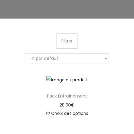
Filtrer
Pack Entraînement
28,00
€
Choix des options
C
e