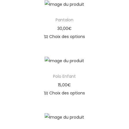
p
r
Pantalon
o
d
30,00
€
u
Choix des options
i
C
t
e
a
p
p
r
Polo Enfant
l
o
u
d
15,00
€
s
u
Choix des options
i
i
C
e
t
e
u
a
p
r
p
r