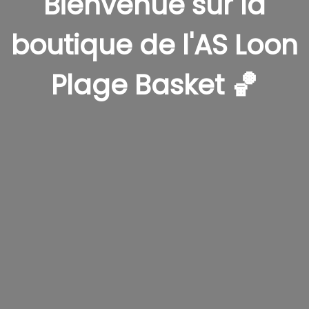
Bienvenue sur la
t
i
boutique de l'AS Loon
o
n
Plage Basket 🏀